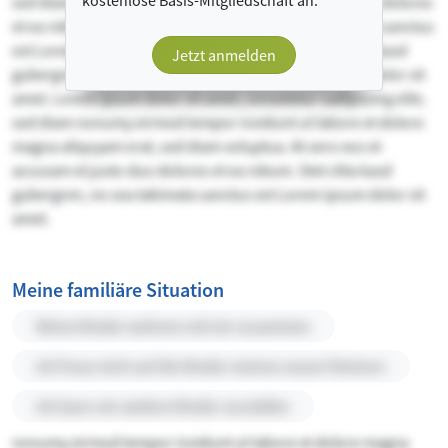
kostenlose Basis-Mitgliedschaft an.
sed diam voluptua. At vero eos et accusam et justo duo dolores
et ea rebum. Stet clita kasd gubergren, no sea takimata sanctus
est Lorem ipsum dolor sit amet. et ea rebum. Stet clita kasd
Jetzt anmelden
gubergren, no sea takimata sanctus est Lorem ipsum dolor sit
amet. Lorem ipsum dolor sit amet, consetetur sadipscing elitr,
sed diam nonumy eirmod tempor invidunt ut labore et dolore
magna aliquyam erat, sed diam voluptua. At vero eos et
accusam et justo duo dolores et ea rebum. Stet clita kasd
gubergren, no sea takimata sanctus est Lorem ipsum dolor sit
amet.
Meine familiäre Situation
Meine Kinder wohnen mit mir zusammen
Ich freue mich auf die Kinder meines neuen Partners
Ich kann mir weitere Kinder vorstellen
nonumy eirmod tempor invidunt ut labore et dolore magna