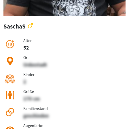
SaschaS
Alter
52
Ort
Unbestadt
Kinder
2
Größe
170 cm
Familienstand
geschieden
Augenfarbe