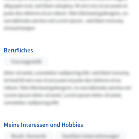
aliquyam erat, sed diam voluptua. At vero eos et accusam et
justo duo dolores et ea rebum. Stet clita kasd gubergren, no
sea takimata sanctus est Lorem ipsum , sed diam nonumy
eirmod tempor
Berufliches
Fest angestellt
dolor sit amet, consetetur sadipscing elitr, sed diam nonumy
eirmod At vero eos et accusam et justo duo dolores et ea
rebum. Stet clita kasd gubergren, no sea takimata sanctus est
Lorem ipsum dolor sit amet. Lorem ipsum dolor sit amet,
consetetur sadipscing elitr.
Meine Interessen und Hobbies
Musik / Konzerte
Familiäre Unternehmungen