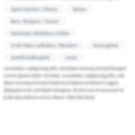
Sport machen / Fitness
Reisen
Bars / Kneipen / Tanzen
Faulenzen, Nichtstun, Chillen
In der Natur aufhalten / Wandern
Essen gehen
Gesellschaftsspiele
Lesen
consetetur sadipscing elitr, sed diam nonumy eirmod tempor
Lorem ipsum dolor sit amet, consetetur sadipscing elitr, sed
diam nonumy eirmod invidunt ut labore et dolore magna
aliquyam erat, sed diam voluptua. At vero eos et accusam et
justo duo dolores et ea rebum. Stet clita kasd