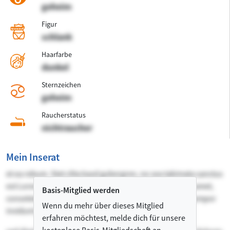
geheim
Figur
schlank
Haarfarbe
dunkel
Sternzeichen
geheim
Raucherstatus
nichtraucher
Mein Inserat
et ea rebum. Stet clita kasd gubergren, no sea takimata sanctus
est Lorem ipsum dolor sit amet. Lorem ipsum dolor sit amet,
Basis-Mitglied werden
consetetur sadipscing elitr, sed diam nonumy eirmod tempor
Wenn du mehr über dieses Mitglied
invidunt ut labore et dolore magna aliquyam erat,
erfahren möchtest, melde dich für unsere