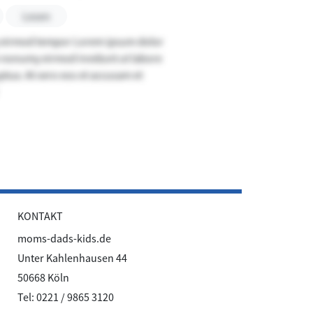
Lesen
y eirmod tempor Lorem ipsum dolor
am nonumy eirmod invidunt ut labore
tua. At vero eos et accusam et
KONTAKT
moms-dads-kids.de
Unter Kahlenhausen 44
50668 Köln
Tel: 0221 / 9865 3120