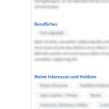
kasd gubergren, no sea takimata sanctus est
eirmod tempor
Berufliches
Fest angestellt
dolor sit amet, consetetur sadipscing elitr, 
et accusam et justo duo dolores et ea rebum. 
takimata sanctus est Lorem ipsum dolor sit a
consetetur sadipscing elitr.
Meine Interessen und Hobbies
Musik / Konzerte
Familiäre Unter
Sport machen / Fitness
Reisen
Faulenzen, Nichtstun, Chillen
In de