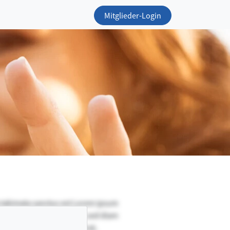
Mitglieder-Login
a takimata sanctus est Lorem ipsum
nsetetur sadipscing elitr, sed diam
dolore magna aliquyam erat,