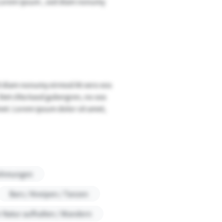
 Lorem ipsum , sed diam nonumy
sed diam nonumy eirmod At vero eos
Stet clita kasd gubergren, no sea
met. Lorem ipsum dolor sit amet,
nehmungen
Bars / Kneipen / Tanzen
r Natur aufhalten / Wandern