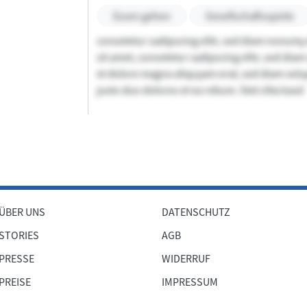
Essen gehen
Gesellschaftsspiele
consetetur sadipscing elitr, sed diam nonum
sit amet, consetetur sadipscing elitr, sed di
et dolore magna aliquyam erat, sed diam volup
justo duo dolores et ea rebum. Stet clita kasd
ÜBER UNS
DATENSCHUTZ
STORIES
AGB
PRESSE
WIDERRUF
PREISE
IMPRESSUM