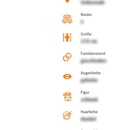
Unbestadt
Kinder
2
Größe
170 cm
Familienstand
geschieden
Augenfarbe
geheim
Figur
schlank
Haarfarbe
dunkel