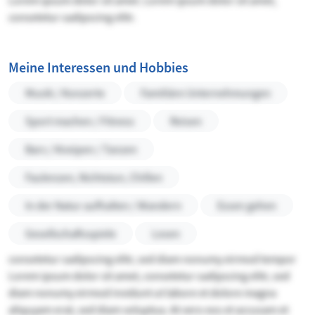
Lorem ipsum dolor sit amet. Lorem ipsum dolor sit amet,
consetetur sadipscing elitr.
Meine Interessen und Hobbies
Musik / Konzerte
Familiäre Unternehmungen
Sport machen / Fitness
Reisen
Bars / Kneipen / Tanzen
Faulenzen, Nichtstun, Chillen
In der Natur aufhalten / Wandern
Essen gehen
Gesellschaftsspiele
Lesen
consetetur sadipscing elitr, sed diam nonumy eirmod tempor
Lorem ipsum dolor sit amet, consetetur sadipscing elitr, sed
diam nonumy eirmod invidunt ut labore et dolore magna
aliquyam erat, sed diam voluptua. At vero eos et accusam et