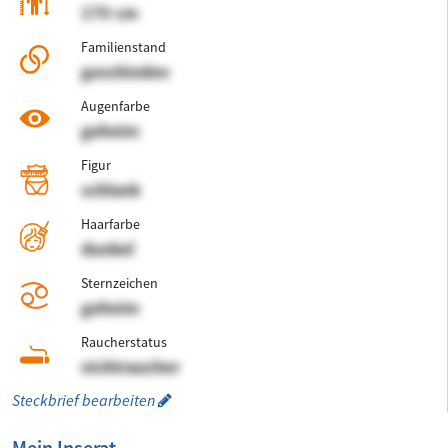
170 cm
Familienstand
geschieden
Augenfarbe
geheim
Figur
schlank
Haarfarbe
dunkel
Sternzeichen
geheim
Raucherstatus
nichtraucher
Steckbrief bearbeiten
Mein Inserat