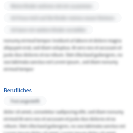
Meine Kinder wohnen mit mir zusammen
Ich freue mich auf die Kinder meines neuen Partners
Ich kann mir weitere Kinder vorstellen
nonumy eirmod tempor invidunt ut labore et dolore magna
aliquyam erat, sed diam voluptua. At vero eos et accusam et
justo duo dolores et ea rebum. Stet clita kasd gubergren, no
sea takimata sanctus est Lorem ipsum , sed diam nonumy
eirmod tempor
Berufliches
Fest angestellt
dolor sit amet, consetetur sadipscing elitr, sed diam nonumy
eirmod At vero eos et accusam et justo duo dolores et ea
rebum. Stet clita kasd gubergren, no sea takimata sanctus est