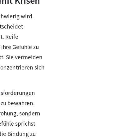
 mit Krisen
chwierig wird.
tscheidet
. Reife
 ihre Gefühle zu
st. Sie vermeiden
konzentrieren sich
ausforderungen
f zu bewahren.
edrohung, sondern
fühle sprichst
die Bindung zu