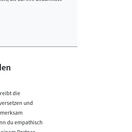
den
reibt die
uversetzen und
ufmerksam
enn du empathisch
 deinem Partner