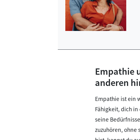
Empathie u
anderen hi
Empathie ist ein 
Fähigkeit, dich i
seine Bedürfniss
zuzuhören, ohne 
bist, kannst du a