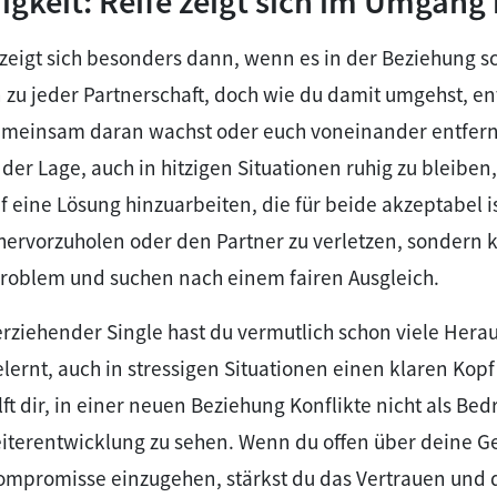
igkeit: Reife zeigt sich im Umgang
zeigt sich besonders dann, wenn es in der Beziehung s
 zu jeder Partnerschaft, doch wie du damit umgehst, en
gemeinsam daran wachst oder euch voneinander entfernt
der Lage, auch in hitzigen Situationen ruhig zu bleiben,
eine Lösung hinzuarbeiten, die für beide akzeptabel i
 hervorzuholen oder den Partner zu verletzen, sondern 
Problem und suchen nach einem fairen Ausgleich.
erziehender Single hast du vermutlich schon viele Her
lernt, auch in stressigen Situationen einen klaren Kop
ilft dir, in einer neuen Beziehung Konflikte nicht als B
iterentwicklung zu sehen. Wenn du offen über deine Ge
Kompromisse einzugehen, stärkst du das Vertrauen und 