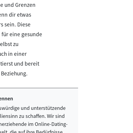
sse und Grenzen
enn dir etwas
s sein. Diese
n für eine gesunde
elbst zu
ch in einer
ierst und bereit
e Beziehung.
kennen
nswürdige und unterstützende
iensinn zu schaffen. Wir sind
nerziehende im Online-Dating-
lt, die auf ihre Bedürfnisse