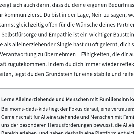
zeigt sich auch darin, dass du deine eigenen Bedürfni
ar kommunizierst. Du bist in der Lage, Nein zu sagen, w
kannst gleichzeitig offen für die Wünsche deines Partner
Selbstfürsorge und Empathie ist ein wichtiger Baustei
als alleinerziehender Single hast du oft gelernt, dich s
Verantwortung zu übernehmen – Fähigkeiten, die dir au
aft zugutekommen. Indem du dich immer wieder reflekt
beiten, legst du den Grundstein für eine stabile und reif
Lerne Alleinerziehende und Menschen mit Familiensinn 
Bei moms-dads-kids liegt der Fokus darauf, eine vertraue
Gemeinschaft für Alleinerziehende und Menschen mit Famil
uns der besonderen Herausforderungen bewusst, die Allei
Bereich erleben, und haben deshalb eine Plattform entwicke