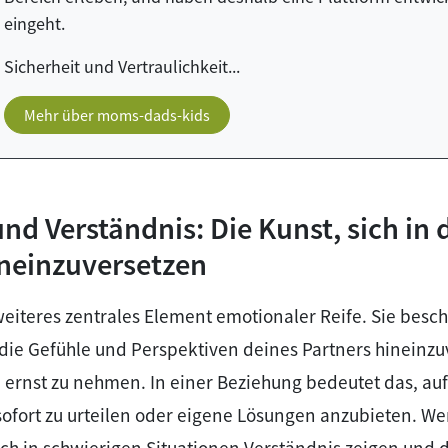
eingeht.
Sicherheit und Vertraulichkeit...
Mehr über moms-dads-kids
nd Verständnis: Die Kunst, sich in 
neinzuversetzen
weiteres zentrales Element emotionaler Reife. Sie besch
n die Gefühle und Perspektiven deines Partners hineinz
e ernst zu nehmen. In einer Beziehung bedeutet das, a
sofort zu urteilen oder eigene Lösungen anzubieten. W
uch in schwierigen Situationen Verständnis zeigen und